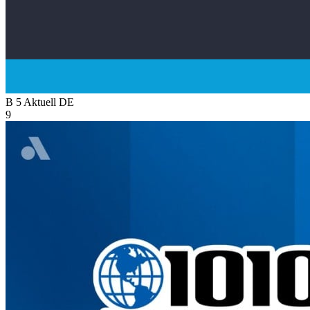
B 5 Aktuell
DE
9