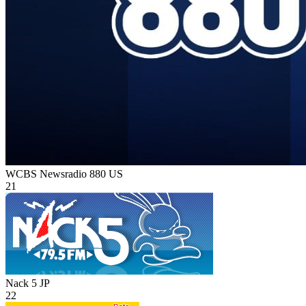
WCBS Newsradio 880
US
21
Nack 5
JP
22