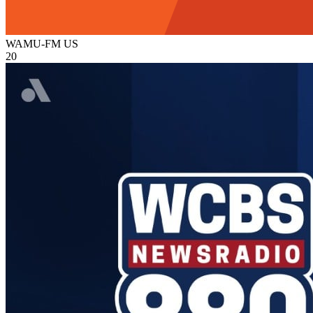
WAMU-FM
US
20