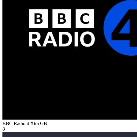
BBC Radio 4 Xtra
GB
8