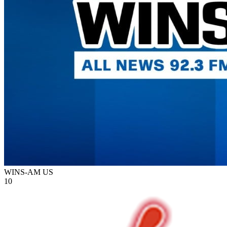
WINS-AM
US
10