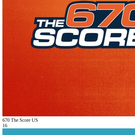
670 The Score
US
16