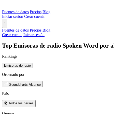
Fuentes de datos
Precios
Blog
Iniciar sesión
Crear cuenta
Fuentes de datos
Precios
Blog
Crear cuenta
Iniciar sesión
Top Emisoras de radio Spoken Word por a
Rankings
Emisoras de radio
Ordenado por
Soundcharts Alcance
País
🌍 Todos los países
Género