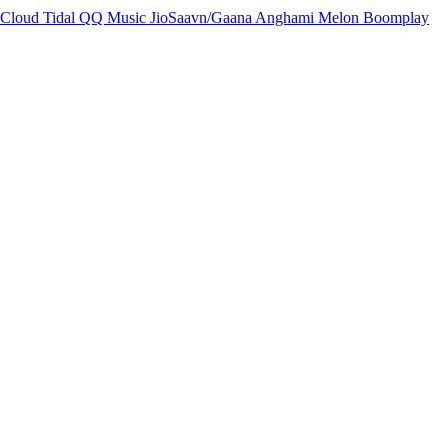
Cloud
Tidal
QQ Music
JioSaavn/Gaana
Anghami
Melon
Boomplay