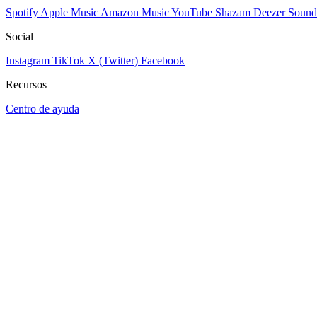
Spotify
Apple Music
Amazon Music
YouTube
Shazam
Deezer
Sound
Social
Instagram
TikTok
X (Twitter)
Facebook
Recursos
Centro de ayuda