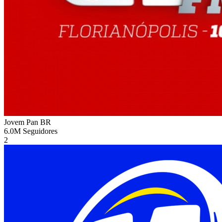
Jovem Pan
BR
6.0M
Seguidores
2