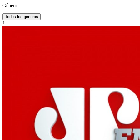
Género
Todos los géneros
1