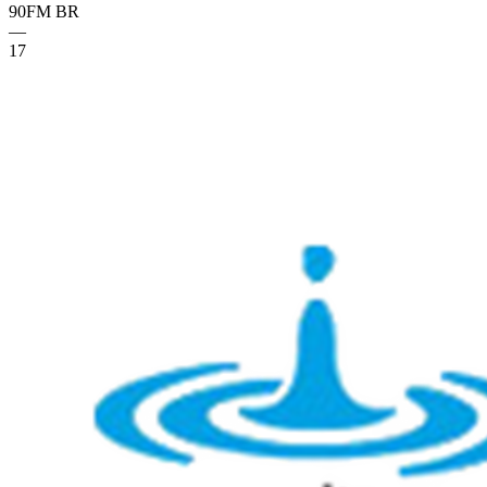
90FM
BR
—
17