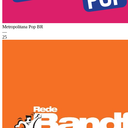
Metropolitana Pop
BR
—
25