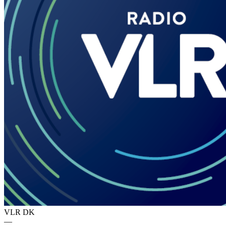
VLR
DK
—