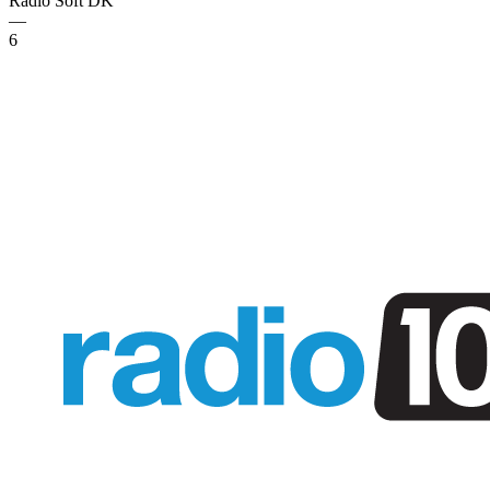
Radio Soft
DK
—
6