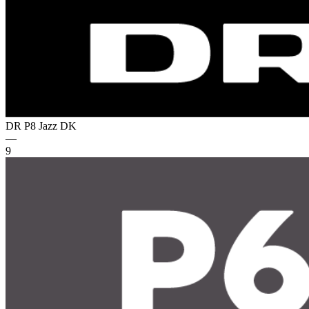
DR P8 Jazz
DK
—
9