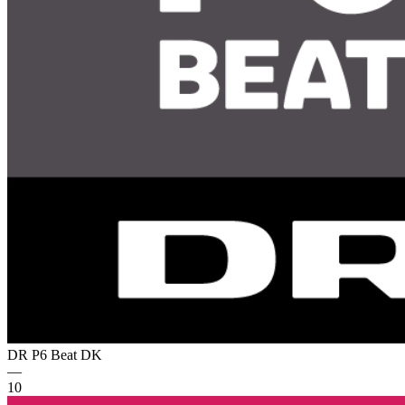
DR P6 Beat
DK
—
10