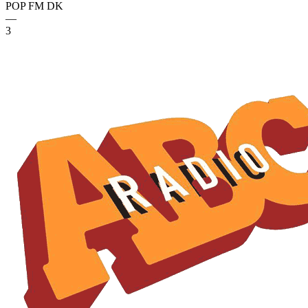
POP FM
DK
—
3