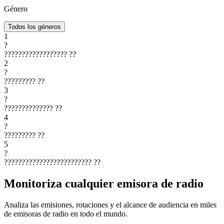
Género
Todos los géneros
1
?
??????????????????
??
2
?
?????????
??
3
?
??????????????
??
4
?
?????????
??
5
?
?????????????????????????
??
Monitoriza cualquier emisora de radio
Analiza las emisiones, rotaciones y el alcance de audiencia en miles
de emisoras de radio en todo el mundo.