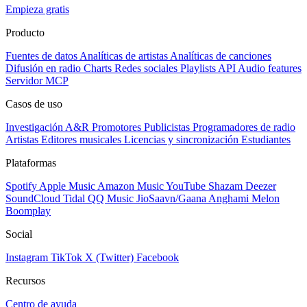
Empieza gratis
Producto
Fuentes de datos
Analíticas de artistas
Analíticas de canciones
Difusión en radio
Charts
Redes sociales
Playlists
API
Audio features
Servidor MCP
Casos de uso
Investigación A&R
Promotores
Publicistas
Programadores de radio
Artistas
Editores musicales
Licencias y sincronización
Estudiantes
Plataformas
Spotify
Apple Music
Amazon Music
YouTube
Shazam
Deezer
SoundCloud
Tidal
QQ Music
JioSaavn/Gaana
Anghami
Melon
Boomplay
Social
Instagram
TikTok
X (Twitter)
Facebook
Recursos
Centro de ayuda