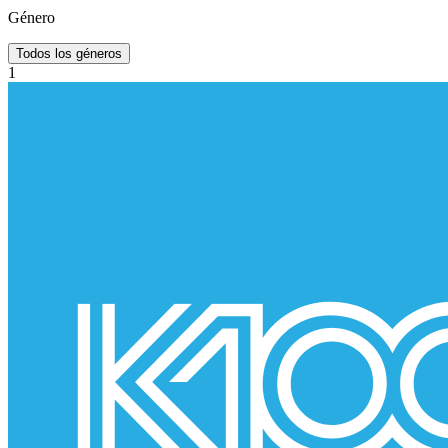
Género
Todos los géneros
1