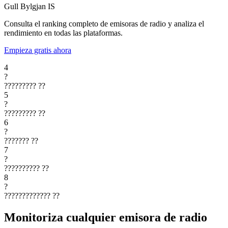
Gull Bylgjan
IS
Consulta el ranking completo de emisoras de radio y analiza el
rendimiento en todas las plataformas.
Empieza gratis ahora
4
?
?????????
??
5
?
?????????
??
6
?
???????
??
7
?
??????????
??
8
?
?????????????
??
Monitoriza cualquier emisora de radio