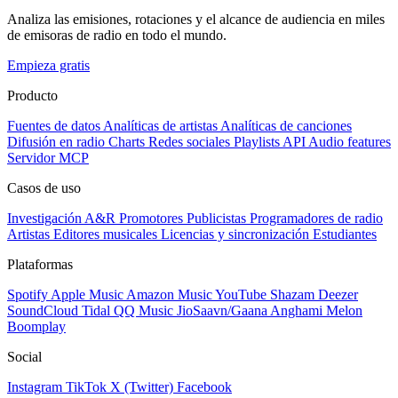
Analiza las emisiones, rotaciones y el alcance de audiencia en miles
de emisoras de radio en todo el mundo.
Empieza gratis
Producto
Fuentes de datos
Analíticas de artistas
Analíticas de canciones
Difusión en radio
Charts
Redes sociales
Playlists
API
Audio features
Servidor MCP
Casos de uso
Investigación A&R
Promotores
Publicistas
Programadores de radio
Artistas
Editores musicales
Licencias y sincronización
Estudiantes
Plataformas
Spotify
Apple Music
Amazon Music
YouTube
Shazam
Deezer
SoundCloud
Tidal
QQ Music
JioSaavn/Gaana
Anghami
Melon
Boomplay
Social
Instagram
TikTok
X (Twitter)
Facebook