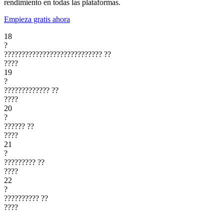
rendimiento en todas las plataformas.
Empieza gratis ahora
18
?
????????????????????????????
??
????
19
?
?????????????
??
????
20
?
??????
??
????
21
?
?????????
??
????
22
?
??????????
??
????