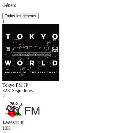
Género
Todos los géneros
1
Tokyo FM
JP
32K
Seguidores
2
J-WAVE
JP
10K