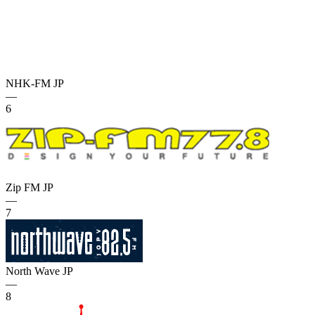
NHK-FM
JP
—
6
Zip FM
JP
—
7
North Wave
JP
—
8