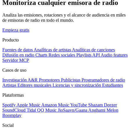
Monitoriza cualquier emisora de radio
Analiza las emisiones, rotaciones y el alcance de audiencia en miles
de emisoras de radio en todo el mundo.
Empieza gratis
Producto
Fuentes de datos
Analíticas de artistas
Analíticas de canciones
Difusión en radio
Charts
Redes sociales
Playlists
API
Audio features
Servidor MCP
Casos de uso
Investigación A&R
Promotores
Publicistas
Programadores de radio
Artistas
Editores musicales
Licencias y sincronización
Estudiantes
Plataformas
Spotify
Apple Music
Amazon Music
YouTube
Shazam
Deezer
SoundCloud
Tidal
QQ Music
JioSaavn/Gaana
Anghami
Melon
Boomplay
Social