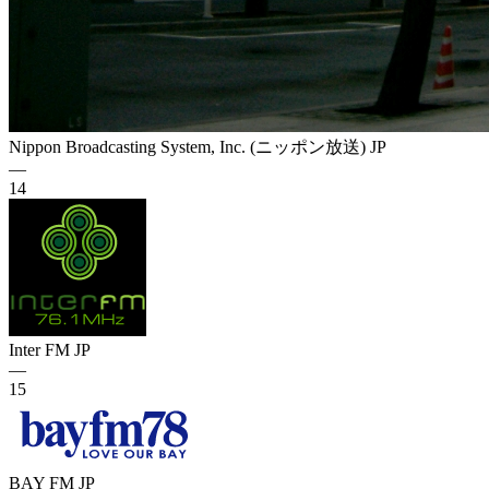
Nippon Broadcasting System, Inc. (ニッポン放送)
JP
—
14
Inter FM
JP
—
15
BAY FM
JP