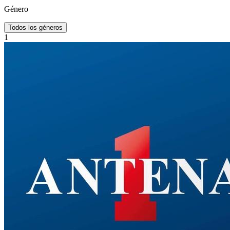
Género
Todos los géneros
1