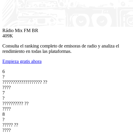
Rádio Mix FM
BR
409K
Consulta el ranking completo de emisoras de radio y analiza el
rendimiento en todas las plataformas.
Empieza gratis ahora
6
?
???????????????????
??
????
7
?
??????????
??
????
8
?
?????
??
????