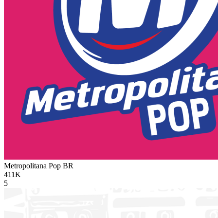
Metropolitana Pop
BR
411K
5