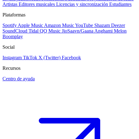
Artistas
Editores musicales
Licencias y sincronización
Estudiantes
Plataformas
Spotify
Apple Music
Amazon Music
YouTube
Shazam
Deezer
SoundCloud
Tidal
QQ Music
JioSaavn/Gaana
Anghami
Melon
Boomplay
Social
Instagram
TikTok
X (Twitter)
Facebook
Recursos
Centro de ayuda