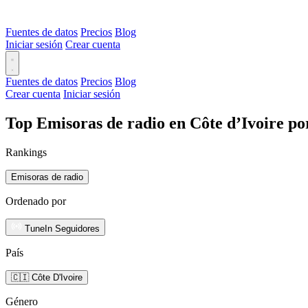
Fuentes de datos
Precios
Blog
Iniciar sesión
Crear cuenta
Fuentes de datos
Precios
Blog
Crear cuenta
Iniciar sesión
Top Emisoras de radio en Côte d’Ivoire po
Rankings
Emisoras de radio
Ordenado por
TuneIn Seguidores
País
🇨🇮 Côte D'Ivoire
Género