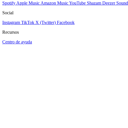
Spotify
Apple Music
Amazon Music
YouTube
Shazam
Deezer
Sound
Social
Instagram
TikTok
X (Twitter)
Facebook
Recursos
Centro de ayuda