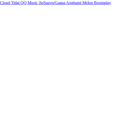
Cloud
Tidal
QQ Music
JioSaavn/Gaana
Anghami
Melon
Boomplay