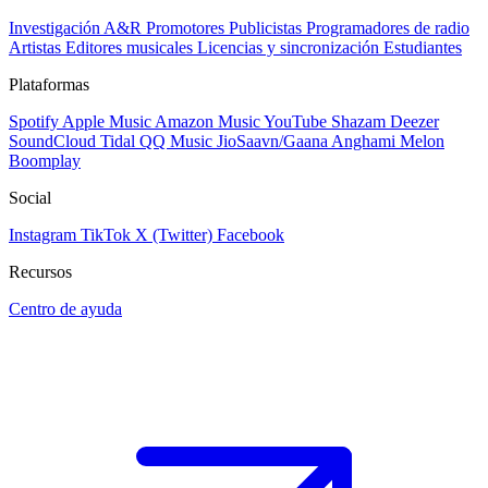
Investigación A&R
Promotores
Publicistas
Programadores de radio
Artistas
Editores musicales
Licencias y sincronización
Estudiantes
Plataformas
Spotify
Apple Music
Amazon Music
YouTube
Shazam
Deezer
SoundCloud
Tidal
QQ Music
JioSaavn/Gaana
Anghami
Melon
Boomplay
Social
Instagram
TikTok
X (Twitter)
Facebook
Recursos
Centro de ayuda