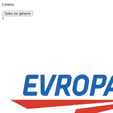
Género
Todos los géneros
1