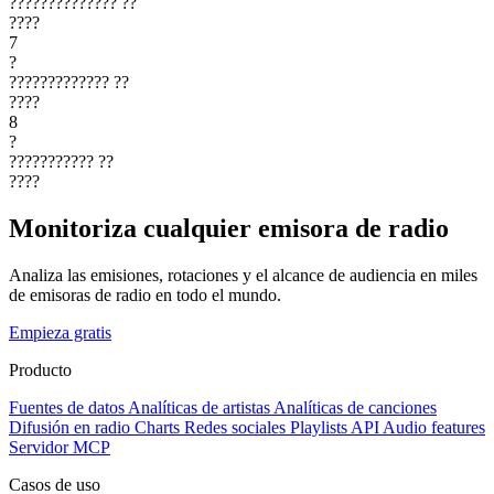
??????????????
??
????
7
?
?????????????
??
????
8
?
???????????
??
????
Monitoriza cualquier emisora de radio
Analiza las emisiones, rotaciones y el alcance de audiencia en miles
de emisoras de radio en todo el mundo.
Empieza gratis
Producto
Fuentes de datos
Analíticas de artistas
Analíticas de canciones
Difusión en radio
Charts
Redes sociales
Playlists
API
Audio features
Servidor MCP
Casos de uso