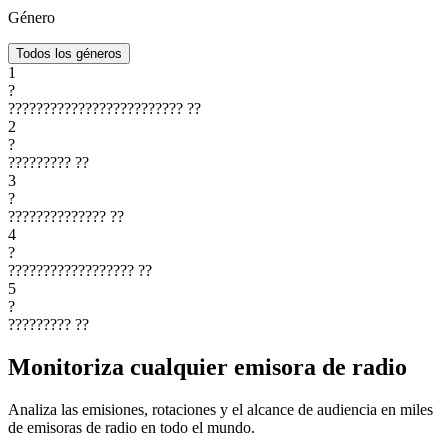
Género
Todos los géneros
1
?
?????????????????????????
??
2
?
?????????
??
3
?
??????????????
??
4
?
??????????????????
??
5
?
?????????
??
Monitoriza cualquier emisora de radio
Analiza las emisiones, rotaciones y el alcance de audiencia en miles
de emisoras de radio en todo el mundo.