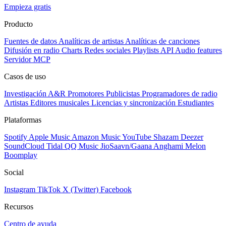
Empieza gratis
Producto
Fuentes de datos
Analíticas de artistas
Analíticas de canciones
Difusión en radio
Charts
Redes sociales
Playlists
API
Audio features
Servidor MCP
Casos de uso
Investigación A&R
Promotores
Publicistas
Programadores de radio
Artistas
Editores musicales
Licencias y sincronización
Estudiantes
Plataformas
Spotify
Apple Music
Amazon Music
YouTube
Shazam
Deezer
SoundCloud
Tidal
QQ Music
JioSaavn/Gaana
Anghami
Melon
Boomplay
Social
Instagram
TikTok
X (Twitter)
Facebook
Recursos
Centro de ayuda