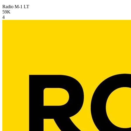
Radio M-1
LT
59K
4