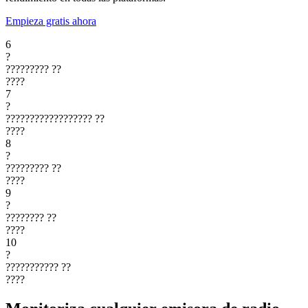
Empieza gratis ahora
6
?
?????????
??
????
7
?
??????????????????
??
????
8
?
?????????
??
????
9
?
????????
??
????
10
?
???????????
??
????