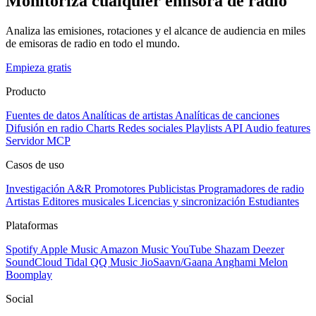
Monitoriza cualquier emisora de radio
Analiza las emisiones, rotaciones y el alcance de audiencia en miles
de emisoras de radio en todo el mundo.
Empieza gratis
Producto
Fuentes de datos
Analíticas de artistas
Analíticas de canciones
Difusión en radio
Charts
Redes sociales
Playlists
API
Audio features
Servidor MCP
Casos de uso
Investigación A&R
Promotores
Publicistas
Programadores de radio
Artistas
Editores musicales
Licencias y sincronización
Estudiantes
Plataformas
Spotify
Apple Music
Amazon Music
YouTube
Shazam
Deezer
SoundCloud
Tidal
QQ Music
JioSaavn/Gaana
Anghami
Melon
Boomplay
Social