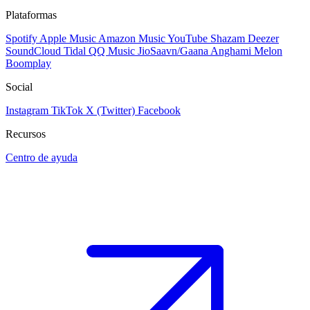
Plataformas
Spotify
Apple Music
Amazon Music
YouTube
Shazam
Deezer
SoundCloud
Tidal
QQ Music
JioSaavn/Gaana
Anghami
Melon
Boomplay
Social
Instagram
TikTok
X (Twitter)
Facebook
Recursos
Centro de ayuda