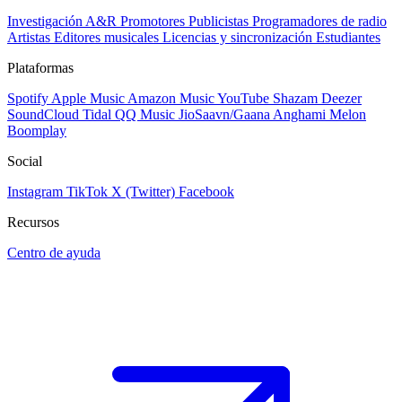
Investigación A&R
Promotores
Publicistas
Programadores de radio
Artistas
Editores musicales
Licencias y sincronización
Estudiantes
Plataformas
Spotify
Apple Music
Amazon Music
YouTube
Shazam
Deezer
SoundCloud
Tidal
QQ Music
JioSaavn/Gaana
Anghami
Melon
Boomplay
Social
Instagram
TikTok
X (Twitter)
Facebook
Recursos
Centro de ayuda