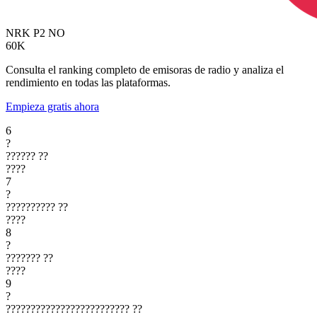
NRK P2
NO
60K
Consulta el ranking completo de emisoras de radio y analiza el
rendimiento en todas las plataformas.
Empieza gratis ahora
6
?
??????
??
????
7
?
??????????
??
????
8
?
???????
??
????
9
?
?????????????????????????
??