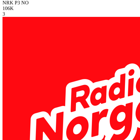
NRK P3
NO
106K
3