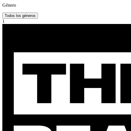
Género
Todos los géneros
1