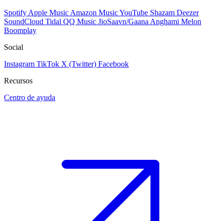
Spotify
Apple Music
Amazon Music
YouTube
Shazam
Deezer
SoundCloud
Tidal
QQ Music
JioSaavn/Gaana
Anghami
Melon
Boomplay
Social
Instagram
TikTok
X (Twitter)
Facebook
Recursos
Centro de ayuda