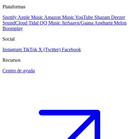
Plataformas
Spotify
Apple Music
Amazon Music
YouTube
Shazam
Deezer
SoundCloud
Tidal
QQ Music
JioSaavn/Gaana
Anghami
Melon
Boomplay
Social
Instagram
TikTok
X (Twitter)
Facebook
Recursos
Centro de ayuda