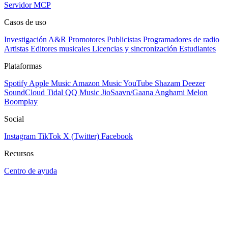
Servidor MCP
Casos de uso
Investigación A&R
Promotores
Publicistas
Programadores de radio
Artistas
Editores musicales
Licencias y sincronización
Estudiantes
Plataformas
Spotify
Apple Music
Amazon Music
YouTube
Shazam
Deezer
SoundCloud
Tidal
QQ Music
JioSaavn/Gaana
Anghami
Melon
Boomplay
Social
Instagram
TikTok
X (Twitter)
Facebook
Recursos
Centro de ayuda