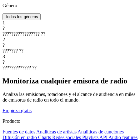
Género
Todos los géneros
1
?
?????????????????
??
2
?
???????
??
3
?
?????????????
??
Monitoriza cualquier emisora de radio
Analiza las emisiones, rotaciones y el alcance de audiencia en miles
de emisoras de radio en todo el mundo.
Empieza gratis
Producto
Fuentes de datos
Analíticas de artistas
Analíticas de canciones
Difusión en radio
Charts
Redes sociales
Playlists
API
Audio features