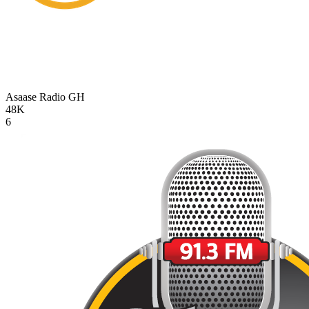
Asaase Radio
GH
48K
6