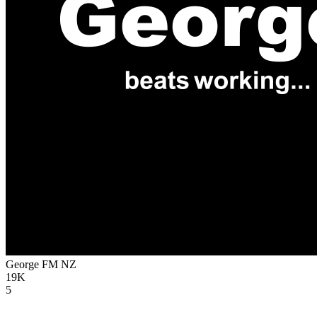
George FM
NZ
19K
5