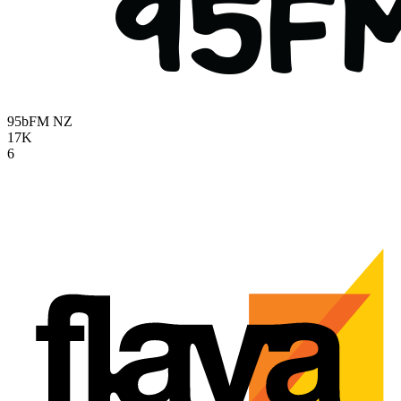
95bFM
NZ
17K
6