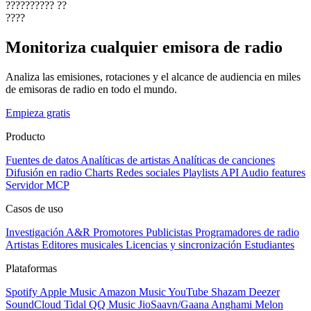
??????????
??
????
Monitoriza cualquier emisora de radio
Analiza las emisiones, rotaciones y el alcance de audiencia en miles
de emisoras de radio en todo el mundo.
Empieza gratis
Producto
Fuentes de datos
Analíticas de artistas
Analíticas de canciones
Difusión en radio
Charts
Redes sociales
Playlists
API
Audio features
Servidor MCP
Casos de uso
Investigación A&R
Promotores
Publicistas
Programadores de radio
Artistas
Editores musicales
Licencias y sincronización
Estudiantes
Plataformas
Spotify
Apple Music
Amazon Music
YouTube
Shazam
Deezer
SoundCloud
Tidal
QQ Music
JioSaavn/Gaana
Anghami
Melon