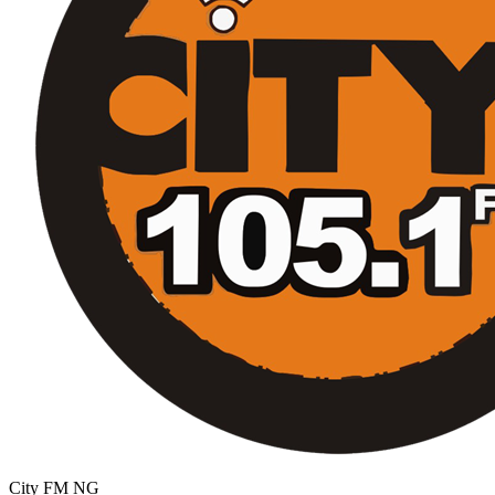
City FM
NG