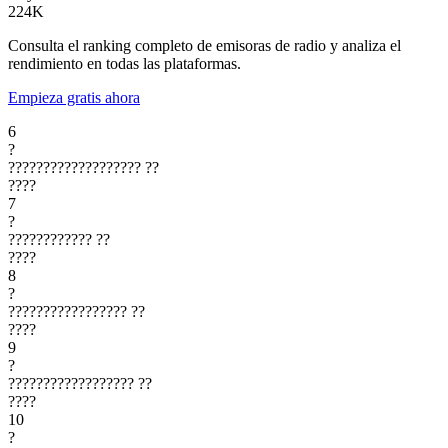
224K
Consulta el ranking completo de emisoras de radio y analiza el
rendimiento en todas las plataformas.
Empieza gratis ahora
6
?
???????????????????
??
????
7
?
????????????
??
????
8
?
?????????????????
??
????
9
?
??????????????????
??
????
10
?