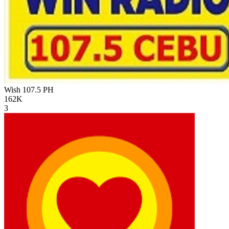
Wish 107.5
PH
162K
3