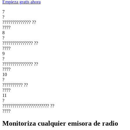
Empieza gratis ahora
7
?
??????????????
??
????
8
?
???????????????
??
????
9
?
???????????????
??
????
10
?
??????????
??
????
11
?
???????????????????????
??
????
Monitoriza cualquier emisora de radio