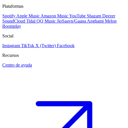
Plataformas
Spotify
Apple Music
Amazon Music
YouTube
Shazam
Deezer
SoundCloud
Tidal
QQ Music
JioSaavn/Gaana
Anghami
Melon
Boomplay
Social
Instagram
TikTok
X (Twitter)
Facebook
Recursos
Centro de ayuda