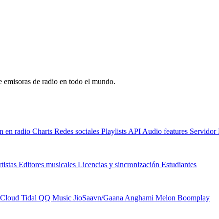
de emisoras de radio en todo el mundo.
n en radio
Charts
Redes sociales
Playlists
API
Audio features
Servido
tistas
Editores musicales
Licencias y sincronización
Estudiantes
Cloud
Tidal
QQ Music
JioSaavn/Gaana
Anghami
Melon
Boomplay