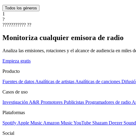
Todos los géneros
1
?
???????????
??
Monitoriza cualquier emisora de radio
Analiza las emisiones, rotaciones y el alcance de audiencia en miles 
Empieza gratis
Producto
Fuentes de datos
Analíticas de artistas
Analíticas de canciones
Difusió
Casos de uso
Investigación A&R
Promotores
Publicistas
Programadores de radio
Ar
Plataformas
Spotify
Apple Music
Amazon Music
YouTube
Shazam
Deezer
Sound
Social