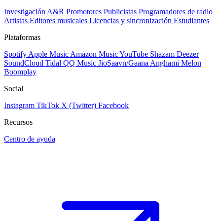
Investigación A&R
Promotores
Publicistas
Programadores de radio
Artistas
Editores musicales
Licencias y sincronización
Estudiantes
Plataformas
Spotify
Apple Music
Amazon Music
YouTube
Shazam
Deezer
SoundCloud
Tidal
QQ Music
JioSaavn/Gaana
Anghami
Melon
Boomplay
Social
Instagram
TikTok
X (Twitter)
Facebook
Recursos
Centro de ayuda