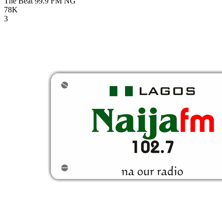
The Beat 99.9 FM
NG
78K
3