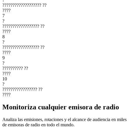
???????????????????
??
????
7
?
??????????????????
??
????
8
?
??????????????????
??
????
9
?
??????????
??
????
10
?
?????????????????
??
????
Monitoriza cualquier emisora de radio
Analiza las emisiones, rotaciones y el alcance de audiencia en miles
de emisoras de radio en todo el mundo.