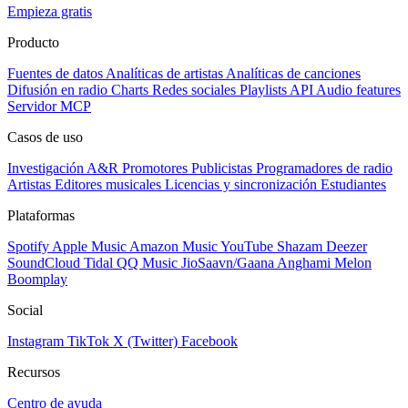
Empieza gratis
Producto
Fuentes de datos
Analíticas de artistas
Analíticas de canciones
Difusión en radio
Charts
Redes sociales
Playlists
API
Audio features
Servidor MCP
Casos de uso
Investigación A&R
Promotores
Publicistas
Programadores de radio
Artistas
Editores musicales
Licencias y sincronización
Estudiantes
Plataformas
Spotify
Apple Music
Amazon Music
YouTube
Shazam
Deezer
SoundCloud
Tidal
QQ Music
JioSaavn/Gaana
Anghami
Melon
Boomplay
Social
Instagram
TikTok
X (Twitter)
Facebook
Recursos
Centro de ayuda