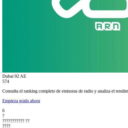
Dubai 92
AE
574
Consulta el ranking completo de emisoras de radio y analiza el rendim
Empieza gratis ahora
6
?
???????????
??
????