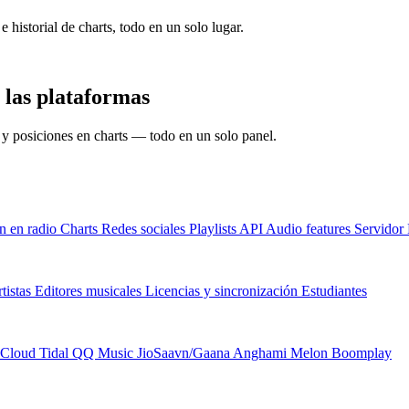
e historial de charts, todo en un solo lugar.
 las plataformas
s y posiciones en charts — todo en un solo panel.
n en radio
Charts
Redes sociales
Playlists
API
Audio features
Servido
tistas
Editores musicales
Licencias y sincronización
Estudiantes
Cloud
Tidal
QQ Music
JioSaavn/Gaana
Anghami
Melon
Boomplay