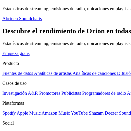
Estadísticas de streaming, emisiones de radio, ubicaciones en playlists 
Abrir en Soundcharts
Descubre el rendimiento de Orion en todas
Estadísticas de streaming, emisiones de radio, ubicaciones en playlist
Empieza gratis
Producto
Fuentes de datos
Analíticas de artistas
Analíticas de canciones
Difusió
Casos de uso
Investigación A&R
Promotores
Publicistas
Programadores de radio
Ar
Plataformas
Spotify
Apple Music
Amazon Music
YouTube
Shazam
Deezer
Sound
Social