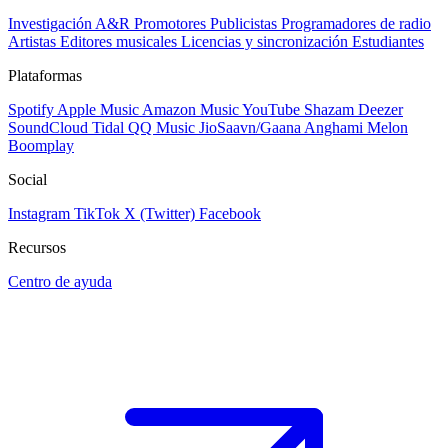
Investigación A&R
Promotores
Publicistas
Programadores de radio
Artistas
Editores musicales
Licencias y sincronización
Estudiantes
Plataformas
Spotify
Apple Music
Amazon Music
YouTube
Shazam
Deezer
SoundCloud
Tidal
QQ Music
JioSaavn/Gaana
Anghami
Melon
Boomplay
Social
Instagram
TikTok
X (Twitter)
Facebook
Recursos
Centro de ayuda