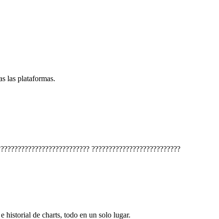
s las plataformas.
???????????????????????????
??????????????????????????
e historial de charts, todo en un solo lugar.