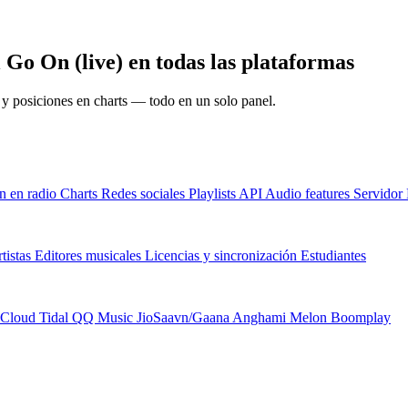
Go On (live) en todas las plataformas
s y posiciones en charts — todo en un solo panel.
n en radio
Charts
Redes sociales
Playlists
API
Audio features
Servido
tistas
Editores musicales
Licencias y sincronización
Estudiantes
Cloud
Tidal
QQ Music
JioSaavn/Gaana
Anghami
Melon
Boomplay