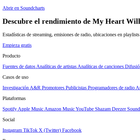
Abrir en Soundcharts
Descubre el rendimiento de My Heart Will 
Estadísticas de streaming, emisiones de radio, ubicaciones en playlist
Empieza gratis
Producto
Fuentes de datos
Analíticas de artistas
Analíticas de canciones
Difusió
Casos de uso
Investigación A&R
Promotores
Publicistas
Programadores de radio
Ar
Plataformas
Spotify
Apple Music
Amazon Music
YouTube
Shazam
Deezer
Sound
Social
Instagram
TikTok
X (Twitter)
Facebook