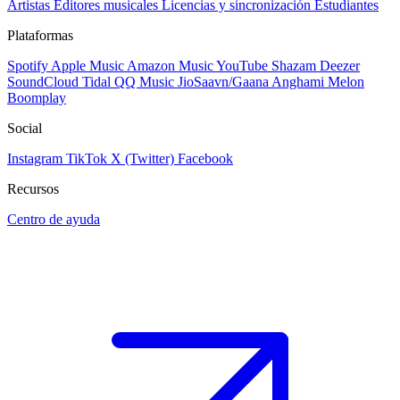
Artistas
Editores musicales
Licencias y sincronización
Estudiantes
Plataformas
Spotify
Apple Music
Amazon Music
YouTube
Shazam
Deezer
SoundCloud
Tidal
QQ Music
JioSaavn/Gaana
Anghami
Melon
Boomplay
Social
Instagram
TikTok
X (Twitter)
Facebook
Recursos
Centro de ayuda