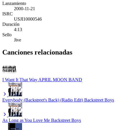
Lanzamiento
2000-11-21
ISRC
USJI10000546
Duración
4:13
Sello
Jive
Canciones relacionadas
I Want It That Way
APRIL MOON BAND
Everybody (Backstreet's Back) (Radio Edit)
Backstreet Boys
As Long as You Love Me
Backstreet Boys