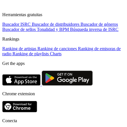
Herramientas gratuitas
Buscador ISRC
Buscador de distribuidores
Buscador de géneros
Buscador de sellos
Tonalidad y BPM
Búsqueda inversa de ISRC
Rankings
Ranking de artistas
Ranking de canciones
Ranking de emisoras de
radio
Ranking de playlists
Charts
Get the apps
Chrome extension
Conecta