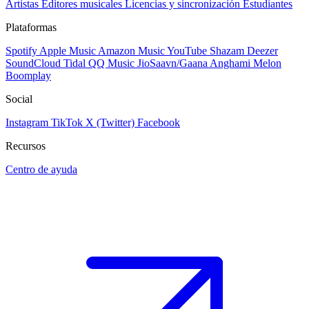
Artistas
Editores musicales
Licencias y sincronización
Estudiantes
Plataformas
Spotify
Apple Music
Amazon Music
YouTube
Shazam
Deezer
SoundCloud
Tidal
QQ Music
JioSaavn/Gaana
Anghami
Melon
Boomplay
Social
Instagram
TikTok
X (Twitter)
Facebook
Recursos
Centro de ayuda