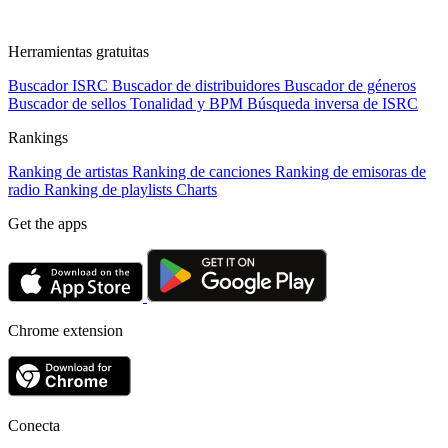
Herramientas gratuitas
Buscador ISRC
Buscador de distribuidores
Buscador de géneros
Buscador de sellos
Tonalidad y BPM
Búsqueda inversa de ISRC
Rankings
Ranking de artistas
Ranking de canciones
Ranking de emisoras de
radio
Ranking de playlists
Charts
Get the apps
Chrome extension
Conecta