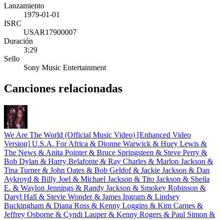
Lanzamiento
1979-01-01
ISRC
USAR17900007
Duración
3:29
Sello
Sony Music Entertainment
Canciones relacionadas
We Are The World (Official Music Video) [Enhanced Video
Version]
U.S.A. For Africa & Dionne Warwick & Huey Lewis &
The News & Anita Pointer & Bruce Springsteen & Steve Perry &
Bob Dylan & Harry Belafonte & Ray Charles & Marlon Jackson &
Tina Turner & John Oates & Bob Geldof & Jackie Jackson & Dan
Aykroyd & Billy Joel & Michael Jackson & Tito Jackson & Sheila
E. & Waylon Jennings & Randy Jackson & Smokey Robinson &
Daryl Hall & Stevie Wonder & James Ingram & Lindsey
Buckingham & Diana Ross & Kenny Loggins & Kim Carnes &
Jeffrey Osborne & Cyndi Lauper & Kenny Rogers & Paul Simon &