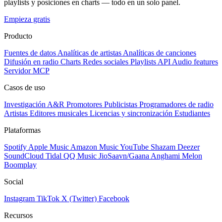
playlists y posiciones en charts — todo en un solo panel.
Empieza gratis
Producto
Fuentes de datos
Analíticas de artistas
Analíticas de canciones
Difusión en radio
Charts
Redes sociales
Playlists
API
Audio features
Servidor MCP
Casos de uso
Investigación A&R
Promotores
Publicistas
Programadores de radio
Artistas
Editores musicales
Licencias y sincronización
Estudiantes
Plataformas
Spotify
Apple Music
Amazon Music
YouTube
Shazam
Deezer
SoundCloud
Tidal
QQ Music
JioSaavn/Gaana
Anghami
Melon
Boomplay
Social
Instagram
TikTok
X (Twitter)
Facebook
Recursos