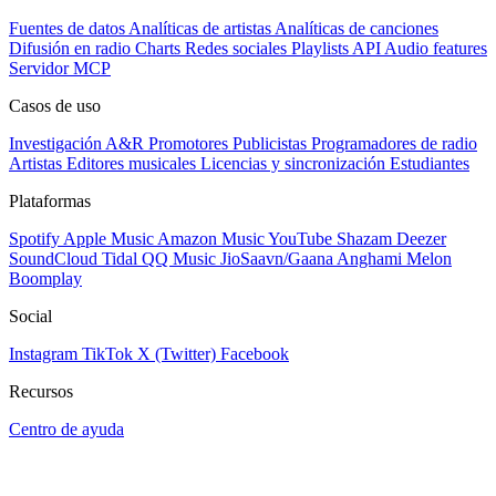
Fuentes de datos
Analíticas de artistas
Analíticas de canciones
Difusión en radio
Charts
Redes sociales
Playlists
API
Audio features
Servidor MCP
Casos de uso
Investigación A&R
Promotores
Publicistas
Programadores de radio
Artistas
Editores musicales
Licencias y sincronización
Estudiantes
Plataformas
Spotify
Apple Music
Amazon Music
YouTube
Shazam
Deezer
SoundCloud
Tidal
QQ Music
JioSaavn/Gaana
Anghami
Melon
Boomplay
Social
Instagram
TikTok
X (Twitter)
Facebook
Recursos
Centro de ayuda