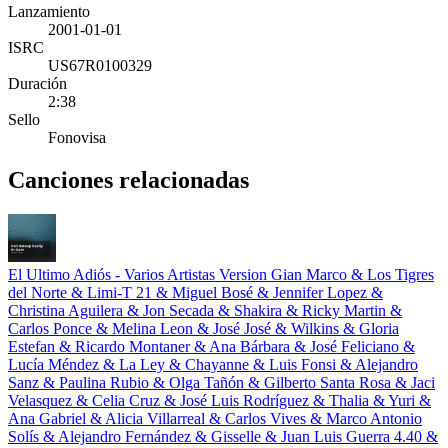
Lanzamiento
2001-01-01
ISRC
US67R0100329
Duración
2:38
Sello
Fonovisa
Canciones relacionadas
El Ultimo Adiós - Varios Artistas Version
Gian Marco & Los Tigres
del Norte & Limi-T 21 & Miguel Bosé & Jennifer Lopez &
Christina Aguilera & Jon Secada & Shakira & Ricky Martin &
Carlos Ponce & Melina Leon & José José & Wilkins & Gloria
Estefan & Ricardo Montaner & Ana Bárbara & José Feliciano &
Lucía Méndez & La Ley & Chayanne & Luis Fonsi & Alejandro
Sanz & Paulina Rubio & Olga Tañón & Gilberto Santa Rosa & Jaci
Velasquez & Celia Cruz & José Luis Rodríguez & Thalia & Yuri &
Ana Gabriel & Alicia Villarreal & Carlos Vives & Marco Antonio
Solís & Alejandro Fernández & Gisselle & Juan Luis Guerra 4.40 &