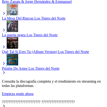
Beto Zapata & Jorge Hernández & Emmanuel
La Mesa Del Rincon
Los Tigres del Norte
La puerta negra
Los Tigres del Norte
Qué Tal Si Eres Tu (Album Version)
Los Tigres del Norte
Prisión De Amor
Los Tigres del Norte
Consulta la discografía completa y el rendimiento en streaming en
todas las plataformas.
Empieza gratis ahora
???????????????????????
????????????????????