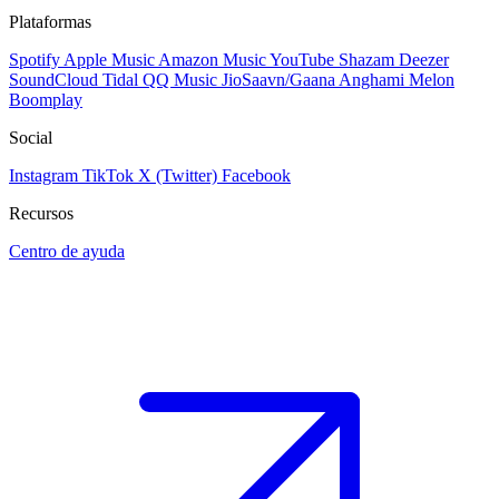
Plataformas
Spotify
Apple Music
Amazon Music
YouTube
Shazam
Deezer
SoundCloud
Tidal
QQ Music
JioSaavn/Gaana
Anghami
Melon
Boomplay
Social
Instagram
TikTok
X (Twitter)
Facebook
Recursos
Centro de ayuda