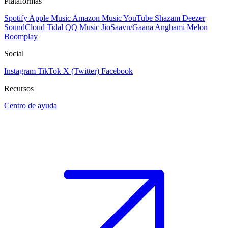
Plataformas
Spotify
Apple Music
Amazon Music
YouTube
Shazam
Deezer
SoundCloud
Tidal
QQ Music
JioSaavn/Gaana
Anghami
Melon
Boomplay
Social
Instagram
TikTok
X (Twitter)
Facebook
Recursos
Centro de ayuda