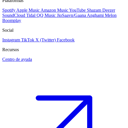
Plataformas
Spotify
Apple Music
Amazon Music
YouTube
Shazam
Deezer
SoundCloud
Tidal
QQ Music
JioSaavn/Gaana
Anghami
Melon
Boomplay
Social
Instagram
TikTok
X (Twitter)
Facebook
Recursos
Centro de ayuda