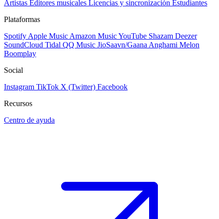
Artistas
Editores musicales
Licencias y sincronización
Estudiantes
Plataformas
Spotify
Apple Music
Amazon Music
YouTube
Shazam
Deezer
SoundCloud
Tidal
QQ Music
JioSaavn/Gaana
Anghami
Melon
Boomplay
Social
Instagram
TikTok
X (Twitter)
Facebook
Recursos
Centro de ayuda