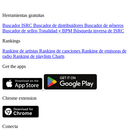
Herramientas gratuitas
Buscador ISRC
Buscador de distribuidores
Buscador de géneros
Buscador de sellos
Tonalidad y BPM
Búsqueda inversa de ISRC
Rankings
Ranking de artistas
Ranking de canciones
Ranking de emisoras de
radio
Ranking de playlists
Charts
Get the apps
Chrome extension
Conecta