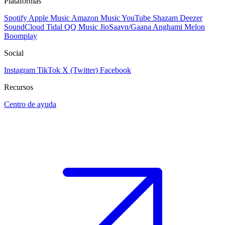
Plataformas
Spotify
Apple Music
Amazon Music
YouTube
Shazam
Deezer
SoundCloud
Tidal
QQ Music
JioSaavn/Gaana
Anghami
Melon
Boomplay
Social
Instagram
TikTok
X (Twitter)
Facebook
Recursos
Centro de ayuda