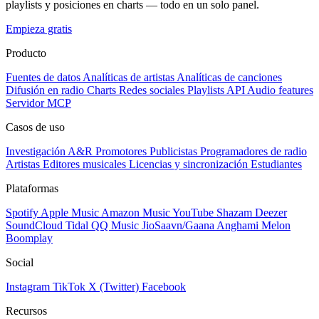
playlists y posiciones en charts — todo en un solo panel.
Empieza gratis
Producto
Fuentes de datos
Analíticas de artistas
Analíticas de canciones
Difusión en radio
Charts
Redes sociales
Playlists
API
Audio features
Servidor MCP
Casos de uso
Investigación A&R
Promotores
Publicistas
Programadores de radio
Artistas
Editores musicales
Licencias y sincronización
Estudiantes
Plataformas
Spotify
Apple Music
Amazon Music
YouTube
Shazam
Deezer
SoundCloud
Tidal
QQ Music
JioSaavn/Gaana
Anghami
Melon
Boomplay
Social
Instagram
TikTok
X (Twitter)
Facebook
Recursos