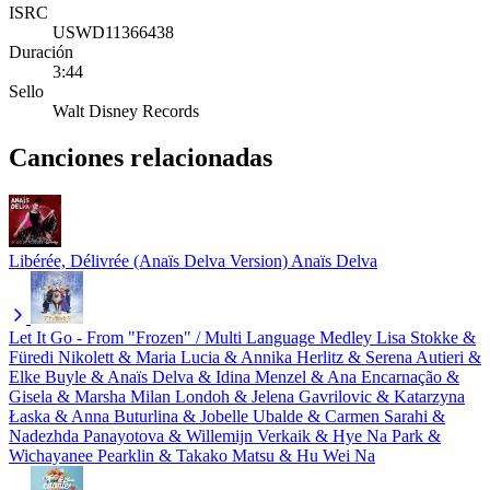
ISRC
USWD11366438
Duración
3:44
Sello
Walt Disney Records
Canciones relacionadas
Libérée, Délivrée (Anaïs Delva Version)
Anaïs Delva
Let It Go - From "Frozen" / Multi Language Medley
Lisa Stokke &
Füredi Nikolett & Maria Lucia & Annika Herlitz & Serena Autieri &
Elke Buyle & Anaïs Delva & Idina Menzel & Ana Encarnação &
Gisela & Marsha Milan Londoh & Jelena Gavrilovic & Katarzyna
Łaska & Anna Buturlina & Jobelle Ubalde & Carmen Sarahi &
Nadezhda Panayotova & Willemijn Verkaik & Hye Na Park &
Wichayanee Pearklin & Takako Matsu & Hu Wei Na