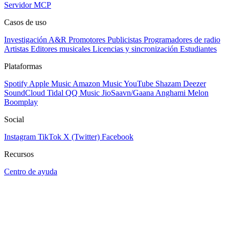
Servidor MCP
Casos de uso
Investigación A&R
Promotores
Publicistas
Programadores de radio
Artistas
Editores musicales
Licencias y sincronización
Estudiantes
Plataformas
Spotify
Apple Music
Amazon Music
YouTube
Shazam
Deezer
SoundCloud
Tidal
QQ Music
JioSaavn/Gaana
Anghami
Melon
Boomplay
Social
Instagram
TikTok
X (Twitter)
Facebook
Recursos
Centro de ayuda