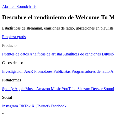
Abrir en Soundcharts
Descubre el rendimiento de Welcome To My
Estadísticas de streaming, emisiones de radio, ubicaciones en playlist
Empieza gratis
Producto
Fuentes de datos
Analíticas de artistas
Analíticas de canciones
Difusió
Casos de uso
Investigación A&R
Promotores
Publicistas
Programadores de radio
Ar
Plataformas
Spotify
Apple Music
Amazon Music
YouTube
Shazam
Deezer
Sound
Social
Instagram
TikTok
X (Twitter)
Facebook