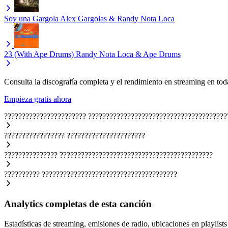
Soy una Gargola
Alex Gargolas & Randy Nota Loca
23 (With Ape Drums)
Randy Nota Loca & Ape Drums
Consulta la discografía completa y el rendimiento en streaming en toda
Empieza gratis ahora
???????????????????????
???????????????????????????????????????
?????????????????
??????????????????????
???????????????
???????????????????????????????????????????
??????????
??????????????????????????????????????
Analytics completas de esta canción
Estadísticas de streaming, emisiones de radio, ubicaciones en playlists 