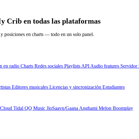
 Crib en todas las plataformas
s y posiciones en charts — todo en un solo panel.
n en radio
Charts
Redes sociales
Playlists
API
Audio features
Servido
tistas
Editores musicales
Licencias y sincronización
Estudiantes
Cloud
Tidal
QQ Music
JioSaavn/Gaana
Anghami
Melon
Boomplay