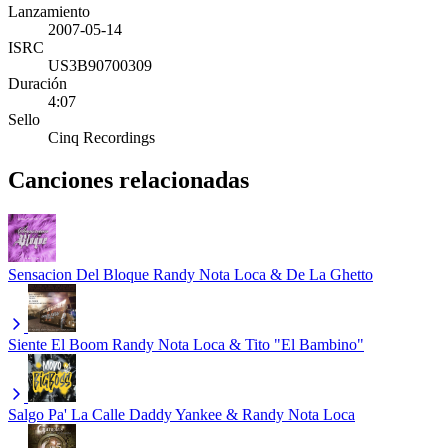
Lanzamiento
2007-05-14
ISRC
US3B90700309
Duración
4:07
Sello
Cinq Recordings
Canciones relacionadas
Sensacion Del Bloque
Randy Nota Loca & De La Ghetto
Siente El Boom
Randy Nota Loca & Tito "El Bambino"
Salgo Pa' La Calle
Daddy Yankee & Randy Nota Loca