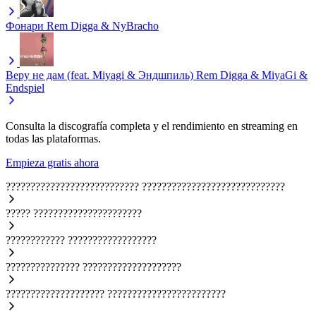
Фонари
Rem Digga & NyBracho
Веру не дам (feat. Miyagi & Эндшпиль)
Rem Digga & MiyaGi &
Endspiel
Consulta la discografía completa y el rendimiento en streaming en
todas las plataformas.
Empieza gratis ahora
???????????????????????????
?????????????????????????????
?????
??????????????????????
????????????
??????????????????
???????????????
????????????????????
????????????????????
????????????????????????