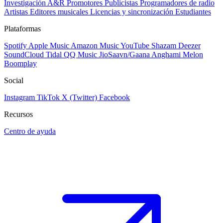
Investigación A&R
Promotores
Publicistas
Programadores de radio
Artistas
Editores musicales
Licencias y sincronización
Estudiantes
Plataformas
Spotify
Apple Music
Amazon Music
YouTube
Shazam
Deezer
SoundCloud
Tidal
QQ Music
JioSaavn/Gaana
Anghami
Melon
Boomplay
Social
Instagram
TikTok
X (Twitter)
Facebook
Recursos
Centro de ayuda