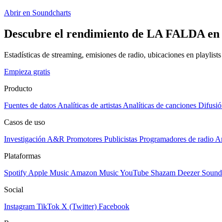
Abrir en Soundcharts
Descubre el rendimiento de LA FALDA en t
Estadísticas de streaming, emisiones de radio, ubicaciones en playlist
Empieza gratis
Producto
Fuentes de datos
Analíticas de artistas
Analíticas de canciones
Difusió
Casos de uso
Investigación A&R
Promotores
Publicistas
Programadores de radio
Ar
Plataformas
Spotify
Apple Music
Amazon Music
YouTube
Shazam
Deezer
Sound
Social
Instagram
TikTok
X (Twitter)
Facebook