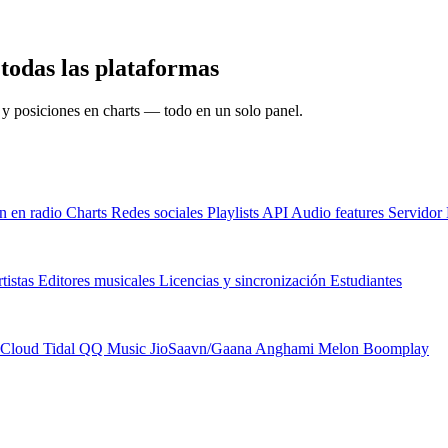
odas las plataformas
s y posiciones en charts — todo en un solo panel.
n en radio
Charts
Redes sociales
Playlists
API
Audio features
Servido
tistas
Editores musicales
Licencias y sincronización
Estudiantes
Cloud
Tidal
QQ Music
JioSaavn/Gaana
Anghami
Melon
Boomplay