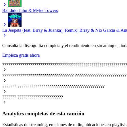
Bandido
Juhn & Myke Towers
La Jeepeta (feat. Brray & Juanka) [Remix]
Brray & Nio Garcia & A
Consulta la discografía completa y el rendimiento en streaming en toda
Empieza gratis ahora
??????????????????????????????????????????????????????????????
????????????????????????????????????
??????????????????????????
???????
????????????????????????????????????????????
???????
???????????????????????
Analytics completas de esta canción
Estadísticas de streaming, emisiones de radio, ubicaciones en playlists 