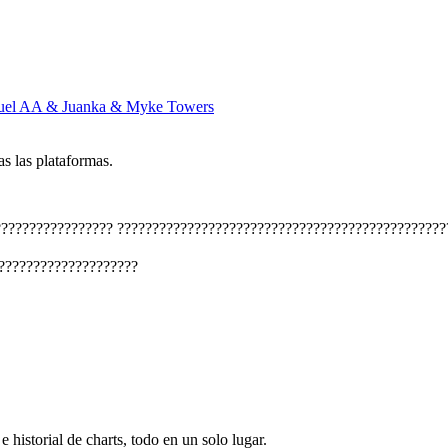
nuel AA & Juanka & Myke Towers
s las plataformas.
?????????????????
???????????????????????????????????????????????
????????????????????
e historial de charts, todo en un solo lugar.