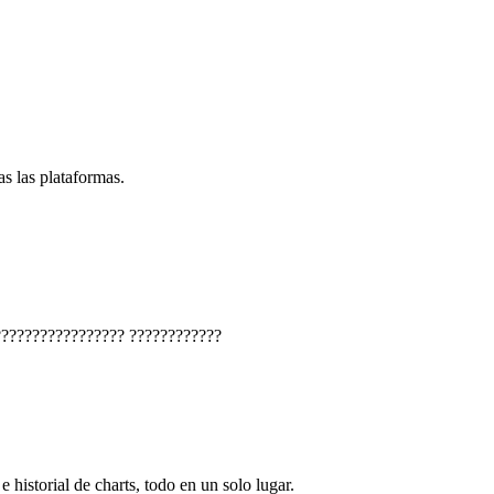
s las plataformas.
?????????????????
????????????
e historial de charts, todo en un solo lugar.