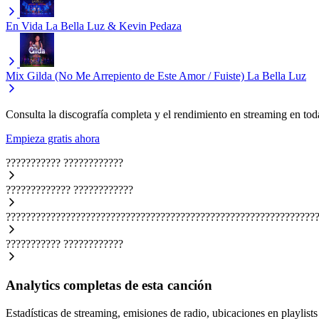
En Vida
La Bella Luz & Kevin Pedaza
Mix Gilda (No Me Arrepiento de Este Amor / Fuiste)
La Bella Luz
Consulta la discografía completa y el rendimiento en streaming en toda
Empieza gratis ahora
???????????
????????????
?????????????
????????????
??????????????????????????????????????????????????????????????
???????????
????????????
Analytics completas de esta canción
Estadísticas de streaming, emisiones de radio, ubicaciones en playlists 