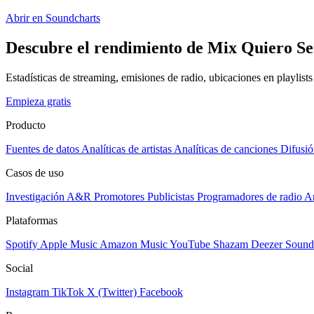
Abrir en Soundcharts
Descubre el rendimiento de Mix Quiero Ser 
Estadísticas de streaming, emisiones de radio, ubicaciones en playlist
Empieza gratis
Producto
Fuentes de datos
Analíticas de artistas
Analíticas de canciones
Difusió
Casos de uso
Investigación A&R
Promotores
Publicistas
Programadores de radio
Ar
Plataformas
Spotify
Apple Music
Amazon Music
YouTube
Shazam
Deezer
Sound
Social
Instagram
TikTok
X (Twitter)
Facebook