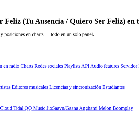
Feliz (Tu Ausencia / Quiero Ser Feliz) en 
s y posiciones en charts — todo en un solo panel.
n en radio
Charts
Redes sociales
Playlists
API
Audio features
Servido
tistas
Editores musicales
Licencias y sincronización
Estudiantes
Cloud
Tidal
QQ Music
JioSaavn/Gaana
Anghami
Melon
Boomplay