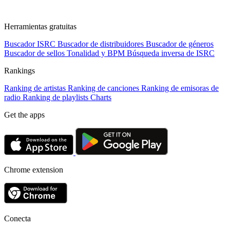
Herramientas gratuitas
Buscador ISRC
Buscador de distribuidores
Buscador de géneros
Buscador de sellos
Tonalidad y BPM
Búsqueda inversa de ISRC
Rankings
Ranking de artistas
Ranking de canciones
Ranking de emisoras de
radio
Ranking de playlists
Charts
Get the apps
Chrome extension
Conecta