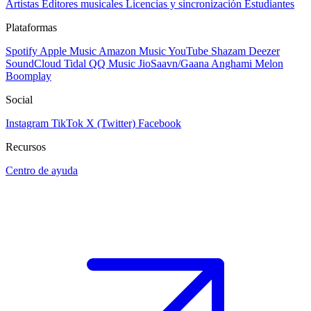
Artistas
Editores musicales
Licencias y sincronización
Estudiantes
Plataformas
Spotify
Apple Music
Amazon Music
YouTube
Shazam
Deezer
SoundCloud
Tidal
QQ Music
JioSaavn/Gaana
Anghami
Melon
Boomplay
Social
Instagram
TikTok
X (Twitter)
Facebook
Recursos
Centro de ayuda