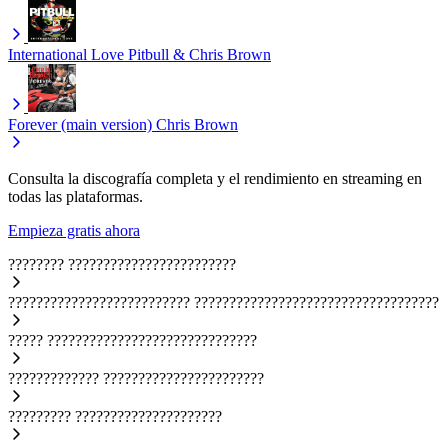
International Love
Pitbull & Chris Brown
Forever (main version)
Chris Brown
Consulta la discografía completa y el rendimiento en streaming en
todas las plataformas.
Empieza gratis ahora
????????
????????????????????????
??????????????????????????
???????????????????????????????????
?????
??????????????????????????????
?????????????
???????????????????????
?????????
?????????????????????