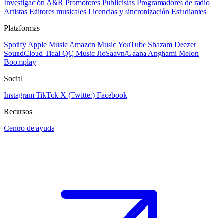
Investigación A&R
Promotores
Publicistas
Programadores de radio
Artistas
Editores musicales
Licencias y sincronización
Estudiantes
Plataformas
Spotify
Apple Music
Amazon Music
YouTube
Shazam
Deezer
SoundCloud
Tidal
QQ Music
JioSaavn/Gaana
Anghami
Melon
Boomplay
Social
Instagram
TikTok
X (Twitter)
Facebook
Recursos
Centro de ayuda