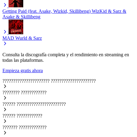
Getting Paid ​(f​eat​. Asake, Wizkid, Skillibeng​)
WizKid & Sarz &
Asake & Skillibeng
MAD
Wurld & Sarz
Consulta la discografía completa y el rendimiento en streaming en
todas las plataformas.
Empieza gratis ahora
??????????????????????
?????????????????????
????????
????????????
??????
???????????????????????
??????
????????????
???????
?????????????