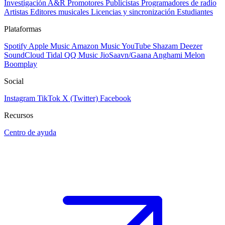
Investigación A&R
Promotores
Publicistas
Programadores de radio
Artistas
Editores musicales
Licencias y sincronización
Estudiantes
Plataformas
Spotify
Apple Music
Amazon Music
YouTube
Shazam
Deezer
SoundCloud
Tidal
QQ Music
JioSaavn/Gaana
Anghami
Melon
Boomplay
Social
Instagram
TikTok
X (Twitter)
Facebook
Recursos
Centro de ayuda