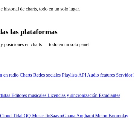
e historial de charts, todo en un solo lugar.
das las plataformas
s y posiciones en charts — todo en un solo panel.
n en radio
Charts
Redes sociales
Playlists
API
Audio features
Servido
tistas
Editores musicales
Licencias y sincronización
Estudiantes
Cloud
Tidal
QQ Music
JioSaavn/Gaana
Anghami
Melon
Boomplay