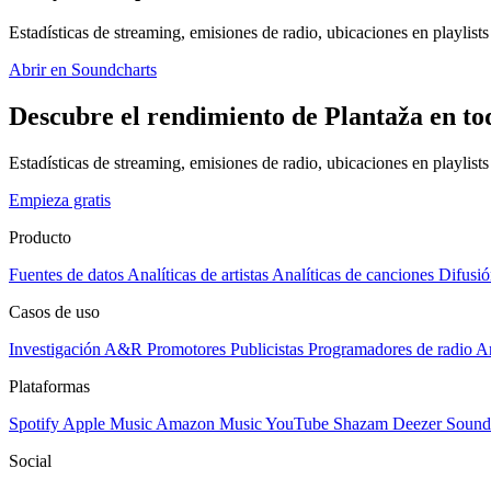
Estadísticas de streaming, emisiones de radio, ubicaciones en playlists 
Abrir en Soundcharts
Descubre el rendimiento de Plantaža en to
Estadísticas de streaming, emisiones de radio, ubicaciones en playlist
Empieza gratis
Producto
Fuentes de datos
Analíticas de artistas
Analíticas de canciones
Difusió
Casos de uso
Investigación A&R
Promotores
Publicistas
Programadores de radio
Ar
Plataformas
Spotify
Apple Music
Amazon Music
YouTube
Shazam
Deezer
Sound
Social