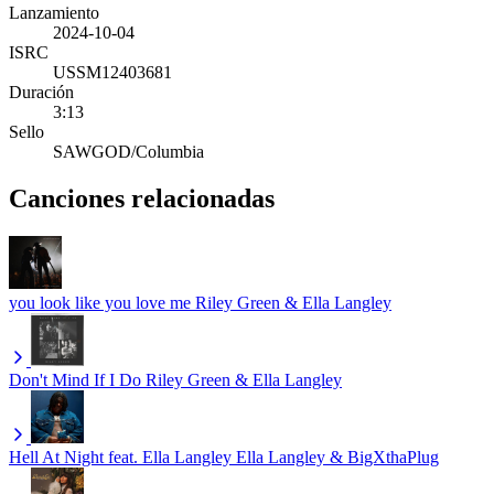
Lanzamiento
2024-10-04
ISRC
USSM12403681
Duración
3:13
Sello
SAWGOD/Columbia
Canciones relacionadas
you look like you love me
Riley Green & Ella Langley
Don't Mind If I Do
Riley Green & Ella Langley
Hell At Night feat. Ella Langley
Ella Langley & BigXthaPlug