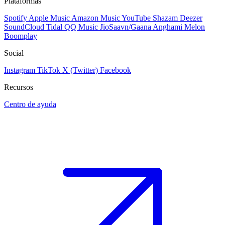
Plataformas
Spotify
Apple Music
Amazon Music
YouTube
Shazam
Deezer
SoundCloud
Tidal
QQ Music
JioSaavn/Gaana
Anghami
Melon
Boomplay
Social
Instagram
TikTok
X (Twitter)
Facebook
Recursos
Centro de ayuda