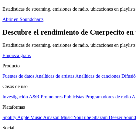
Estadísticas de streaming, emisiones de radio, ubicaciones en playlists 
Abrir en Soundcharts
Descubre el rendimiento de Cuerpecito en 
Estadísticas de streaming, emisiones de radio, ubicaciones en playlist
Empieza gratis
Producto
Fuentes de datos
Analíticas de artistas
Analíticas de canciones
Difusió
Casos de uso
Investigación A&R
Promotores
Publicistas
Programadores de radio
Ar
Plataformas
Spotify
Apple Music
Amazon Music
YouTube
Shazam
Deezer
Sound
Social