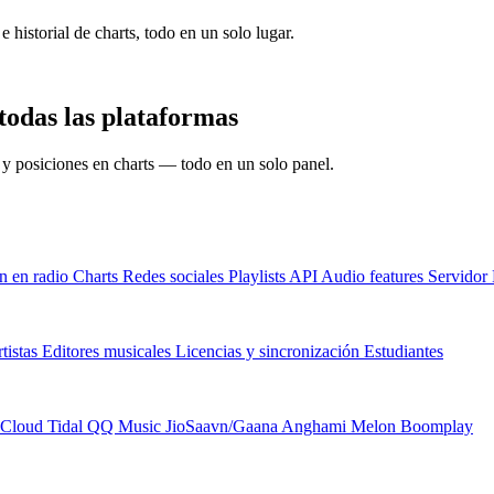
e historial de charts, todo en un solo lugar.
todas las plataformas
s y posiciones en charts — todo en un solo panel.
n en radio
Charts
Redes sociales
Playlists
API
Audio features
Servido
tistas
Editores musicales
Licencias y sincronización
Estudiantes
Cloud
Tidal
QQ Music
JioSaavn/Gaana
Anghami
Melon
Boomplay