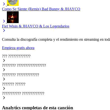
Como Se Siente (Remix)
Bad Bunny & JHAYCO
Fiel
Wisin & JHAYCO & Los Legendarios
Consulta la discografía completa y el rendimiento en streaming en toda
Empieza gratis ahora
???
?????????????
????????
?????????????????
????????
?????????????
???????
??????
???????????
?????????????
Analytics completas de esta canción